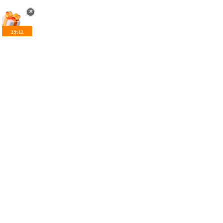
✕
29:11