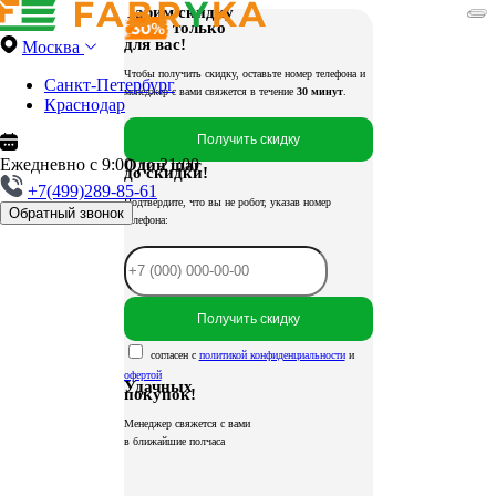
Дарим скидку
только
для вас!
Москва
Чтобы получить скидку, оставьте номер телефона и
Санкт-Петербург
менеджер с вами свяжется в течение
30 минут
.
Краснодар
Получить скидку
Ежедневно с 9:00 до 21:00
Один шаг
до скидки!
+7(499)289-85-61
Подтвердите, что вы не робот, указав номер
Обратный звонок
телефона:
Получить скидку
согласен с
политикой конфиденциальности
и
офертой
Удачных
покупок!
Менеджер свяжется с вами
в ближайшие полчаса