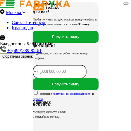
Дарим скидку
только
для вас!
Москва
Чтобы получить скидку, оставьте номер телефона и
Санкт-Петербург
менеджер с вами свяжется в течение
30 минут
.
Краснодар
Получить скидку
Ежедневно с 9:00 до 21:00
Один шаг
до скидки!
+7(499)289-85-61
Подтвердите, что вы не робот, указав номер
Обратный звонок
телефона:
Получить скидку
согласен с
политикой конфиденциальности
и
офертой
Удачных
покупок!
Менеджер свяжется с вами
в ближайшие полчаса