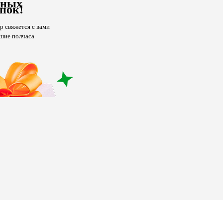
чных
пок!
 свяжется с вами
шие полчаса