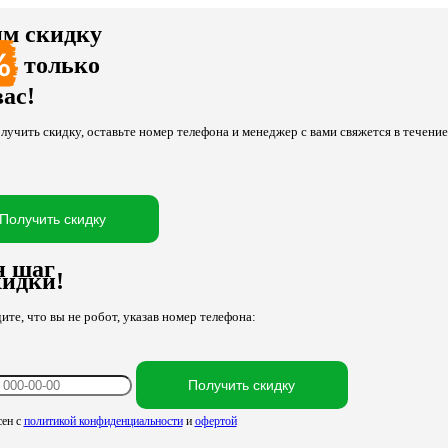
м скидку
только
вас!
лучить скидку, оставьте номер телефона и менеджер с вами свяжется в течени
Получить скидку
н шаг
кидки!
те, что вы не робот, указав номер телефона:
Получить скидку
сен с
политикой конфиденциальности
и
офертой