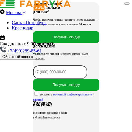
Дарим скидку
только
для вас!
Москва
Чтобы получить скидку, оставьте номер телефона и
Санкт-Петербург
менеджер с вами свяжется в течение
30 минут
.
Краснодар
Получить скидку
Ежедневно с 9:00 до 21:00
Один шаг
до скидки!
+7(499)289-85-61
Подтвердите, что вы не робот, указав номер
Обратный звонок
телефона:
Получить скидку
согласен с
политикой конфиденциальности
и
офертой
Удачных
покупок!
Менеджер свяжется с вами
в ближайшие полчаса