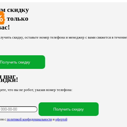
м скидку
только
вас!
лучить скидку, оставьте номер телефона и менеджер с вами свяжется в течени
Получить скидку
н шаг
кидки!
те, что вы не робот, указав номер телефона:
Получить скидку
сен с
политикой конфиденциальности
и
офертой