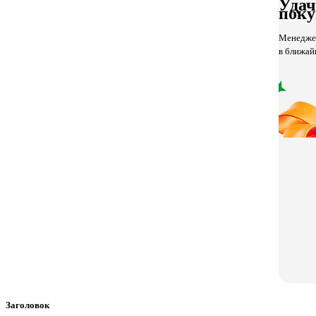
Уда
поку
Менеджер
в ближай
Заголовок