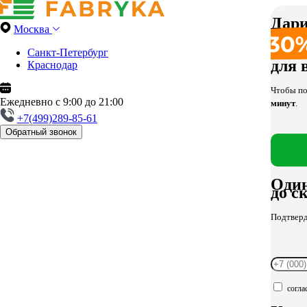
Дари
Москва
Санкт-Петербург
для 
Краснодар
Чтобы по
Ежедневно с 9:00 до 21:00
минут
.
+7(499)289-85-61
Обратный звонок
Оди
до с
Подтверди
согла