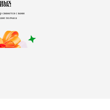
чных
пок!
 свяжется с вами
шие полчаса